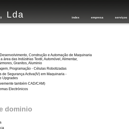
, Lda
index
empresa
serviços
 Desenvolvimento, Construção e Automação de Maquinaria
área das Indústrias Textil, Automóvel, Alimentar,
rmores, Granitos, Aluminio
agem, Programação - Células Robotizadas
s de Segurança Activa(IV) em Maquinaria -
e Upgrades
evemente também CAD/CAM)
emas Electrónicos
de dominio
a
ica