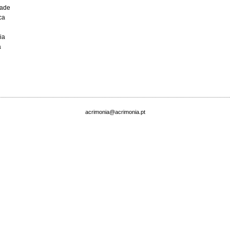
dade
ca
ia
a
acrimonia@acrimonia.pt